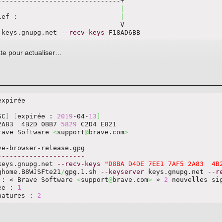
------------------------------+

|
lef :                          
|
                              V

 keys.gnupg.net 
--recv-keys
 F18AD6BB
ate pour actualiser…
expirée

SC
]
[
expirée : 
2019
-04-
13
]
2A83  4B2D 0BB7 
5829
 C2D4 E821

rave Software 
<
support
@
brave.com
>
----------------------
keys.gnupg.net 
--recv-keys
"D8BA D4DE 7EE1 7AF5 2A83  4B
ghome.B8WJSFte21
/
gpg.1.sh 
--keyserver
 keys.gnupg.net 
--r
 : « Brave Software 
<
support
@
brave.com
>
 » 
2
 nouvelles sig
ée : 
1
natures : 
2