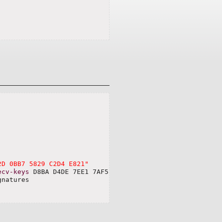
2D 0BB7 5829 C2D4 E821"
ecv-keys
 D8BA D4DE 7EE1 7AF5 2A83  4B2D 0BB7 
5829
 C2D4 E8
natures
