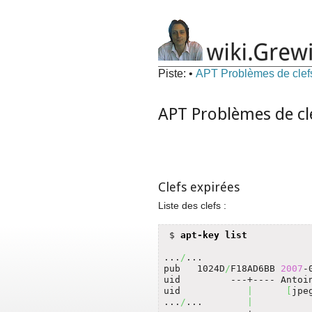
Piste:
•
APT Problèmes de clef
APT Problèmes de cl
Clefs expirées
Liste des clefs :
 $ 
apt-key list
...
/
...

pub   1024D
/
F18AD6BB 
2007
-
uid         ---+---- Antoi
uid            
|
[
jpe
...
/
...        
|