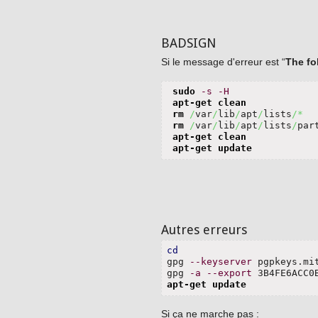
BADSIGN
Si le message d'erreur est “
The fo
sudo
-s
-H
apt-get clean
rm
/
var
/
lib
/
apt
/
lists
/*
rm
/
var
/
lib
/
apt
/
lists
/
par
apt-get clean
apt-get update
Autres erreurs
cd

gpg 
--keyserver
 pgpkeys.mi
gpg 
-a
--export
 3B4FE6ACC0
apt-get update
Si ça ne marche pas :