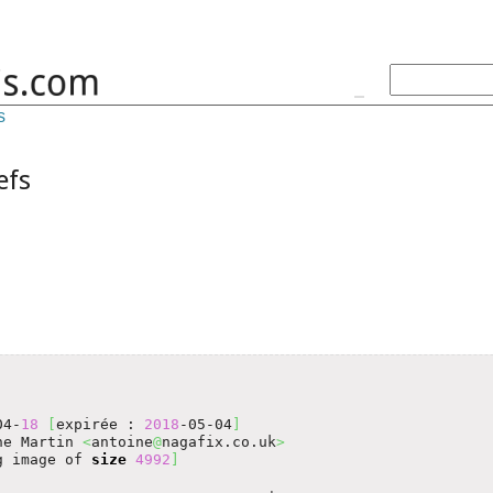
s
efs
04-
18
[
expirée : 
2018
-05-04
]
ne Martin 
<
antoine
@
nagafix.co.uk
>
g image of 
size
4992
]