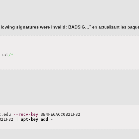
llowing signatures were invalid: BADSIG…
” en actualisant les paque
tial
/*
t.edu 
--recv-key
 3B4FE6ACC0B21F32

B21F32 
|
apt-key add