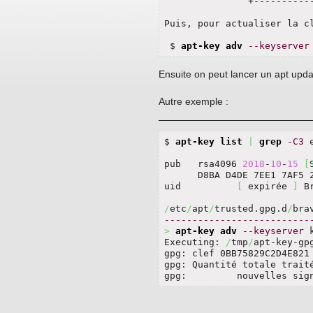
               +-----------
Puis, pour actualiser la c
                           
 $ 
apt-key adv
--keyserver
Ensuite on peut lancer un apt upd
Autre exemple :
$ 
apt-key list
|
grep
-C3
 
pub   rsa4096 
2018
-
10
-
15
[
      D8BA D4DE 7EE1 7AF5 
uid          
[
 expirée 
]
 B
/
etc
/
apt
/
trusted.gpg.d
/
--------------------------
>
apt-key adv
--keyserver
 
Executing: 
/
tmp
/
apt-key-gp
gpg: clef 0BB75829C2D4E821
gpg: Quantité totale trait
gpg:         nouvelles sig