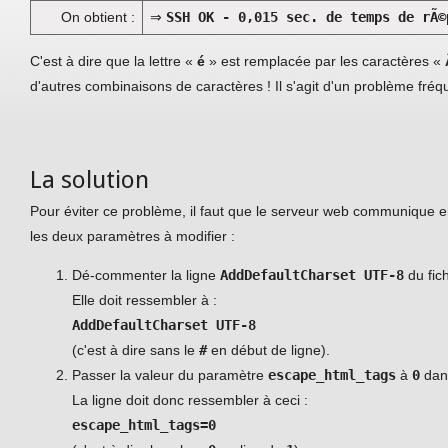
On obtient :
⇒
SSH OK - 0,015 sec. de temps de rÃ©
C'est à dire que la lettre «
é
» est remplacée par les caractères «
d'autres combinaisons de caractères ! Il s'agit d'un problème fré
La solution
Pour éviter ce problème, il faut que le serveur web communique 
les deux paramètres à modifier :
Dé-commenter la ligne
AddDefaultCharset UTF-8
du fic
Elle doit ressembler à :
AddDefaultCharset UTF-8
(c'est à dire sans le
#
en début de ligne).
Passer la valeur du paramètre
escape_html_tags
à
0
dans
La ligne doit donc ressembler à ceci :
escape_html_tags=0