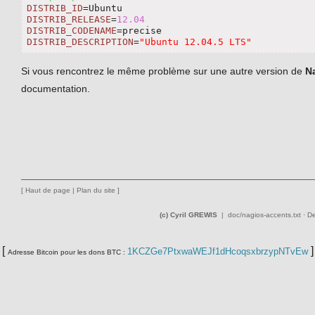
DISTRIB_ID
DISTRIB_RELEASE
=
12.04
DISTRIB_CODENAME
DISTRIB_DESCRIPTION
=
"Ubuntu 12.04.5 LTS"
Si vous rencontrez le même problème sur une autre version de
N
documentation.
[
Haut de page
|
Plan du site
]
(c) Cyril GREWIS
|
doc/nagios-accents.txt
· De
[
]
1KCZGe7PtxwaWEJf1dHcoqsxbrzypNTvEw
Adresse Bitcoin pour les dons BTC :