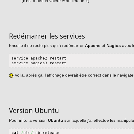
(c'est à dire la valeur
0
au lieu de
1
).
Redémarrer les services
Ensuite il ne reste plus qu'à redémarrer
Apache
et
Nagios
avec l
service apache2 restart

service nagios3 restart
Voila, après ça, l'affichage devrait être correct dans le navigate
Version Ubuntu
Pour info, la version
Ubuntu
sur laquelle j'ai effectué les manipula
cat
/
etc
/