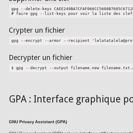
gpg --delete-keys CAEE249BA7CFAF066CC5608B7605C6712D
# faire gpg --list-keys pour voir la liste des clef
Crypter un fichier
gpg --encrypt --armor --recipient '
lelatatalela@pro
Decrypter un fichier
$ gpg --decrypt --output filename.new filename.txt.
GPA : Interface graphique p
GNU Privacy Assistant (GPA)