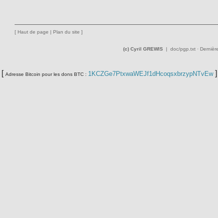
[
Haut de page
|
Plan du site
]
(c) Cyril GREWIS
|
doc/pgp.txt
· Dernièr
[
]
1KCZGe7PtxwaWEJf1dHcoqsxbrzypNTvEw
Adresse Bitcoin pour les dons BTC :