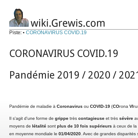
Piste:
•
CORONAVIRUS COVID.19
CORONAVIRUS COVID.19
Pandémie 2019 / 2020 / 202
Pandémie de maladie à
Coronavirus
ou
COVID-19
(
CO
rona
VI
r
Il s'agit d'une forme de
grippe
très
contagieuse
et très
sévère
a
moyens de
létalité
sont
plus de 10 fois supérieurs
à ceux de la 
en moyenne mondiale le
01/04/2020
. Avec de grandes disparités 