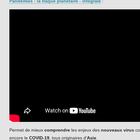
Pandémies : la traque planétaire - intégrale
:
Permet de mieux
comprendre
les enjeux des
nouveaux virus
co
encore le
COVID-19
, tous originaires d'
Asie
.