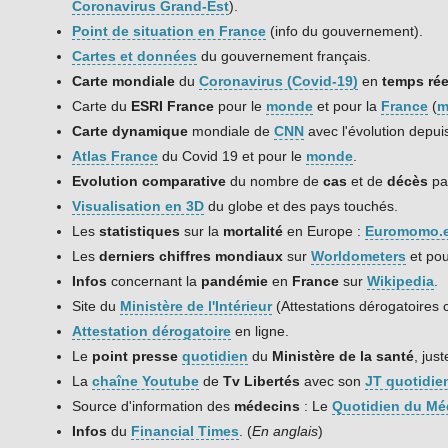
Coronavirus Grand-Est
).
Point de situation en France
(info du gouvernement).
Cartes et données
du gouvernement français.
Carte mondiale
du
Coronavirus (Covid-19)
en
temps rée
Carte du
ESRI France
pour le
monde
et pour la
France
(
m
Carte dynamique
mondiale de
CNN
avec l'évolution depui
Atlas France
du Covid 19 et pour le
monde
.
Evolution comparative
du nombre de
cas
et de
décès
pa
Visualisation en 3D
du globe et des pays touchés.
Les
statistiques
sur la
mortalité
en Europe :
Euromomo.
Les
derniers chiffres mondiaux
sur
Worldometers
et pou
Infos
concernant la
pandémie
en
France
sur
Wikipedia
.
Site du
Ministère de l'Intérieur
(Attestations dérogatoires 
Attestation dérogatoire
en ligne.
Le
point presse
quotidien
du
Ministère de la santé
, jus
La
chaîne Youtube
de
Tv Libertés
avec son
JT quotidie
Source d'information des
médecins
: Le
Quotidien du Mé
Infos
du
Financial Times
. (
En anglais
)