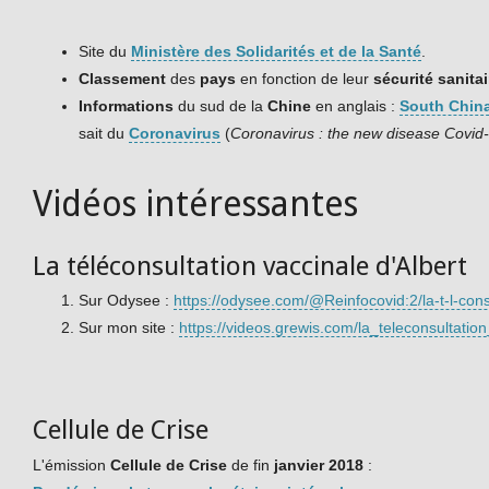
Site du
Ministère des Solidarités et de la Santé
.
Classement
des
pays
en fonction de leur
sécurité sanitai
Informations
du sud de la
Chine
en anglais :
South Chin
sait du
Coronavirus
(
Coronavirus : the new disease Covid
Vidéos intéressantes
La téléconsultation vaccinale d'Albert
Sur Odysee :
https://odysee.com/@Reinfocovid:2/la-t-l-cons
Sur mon site :
https://videos.grewis.com/la_teleconsultati
Cellule de Crise
L'émission
Cellule de Crise
de fin
janvier 2018
: