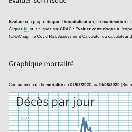
Evaluer son risque
Evaluer
son propre
risque
d'
hospitalisation
, de
réanimation
et
Cliquez
ici
puis cliquez sur
CRAC : Evaluer votre risque à l'exp
(CRAC signifie
C
ovid
R
isk
A
ssessment
C
alculator ou calculateur 
Graphique mortalité
Comparaison de la
mortalité
du
01/03/202
0 au
24/08/2020
(Sourc