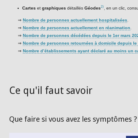
2)
Cartes
et
graphiques
détaillés
Géodes
, en un clic, cons
⇒
Nombre de personnes actuellement hospitalisées
.
⇒
Nombre de personnes actuellement en réanimation
.
⇒
Nombre de personnes décédées depuis le 1er mars 20
⇒
Nombre de personnes retournées à domicile depuis le
⇒
Nombre d’établissements ayant déclaré au moins un ca
Ce qu'il faut savoir
Que faire si vous avez les symptômes ?