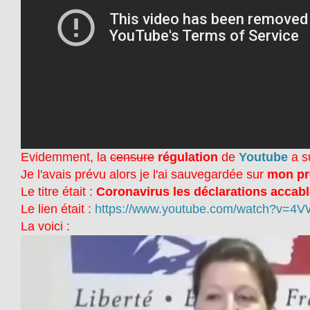
Evidemment, la
censure
régulation
de
Youtube
a su
Je l'avais prévu alors je l'ai sauvegardée sur
mon pr
Le titre était :
Coronavirus les déclarations acca
Le lien était :
https://www.youtube.com/watch?v=
La voici :