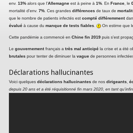
env.
13%
alors que l'
Allemagne
est à peine à
1%
. En
France
, le
mortalité d'env.
7%
. Ces grandes
différences
de taux de
mortali
que le nombre de patients infectés est
compté différemment
dan
évalué
à cause du
manque de tests fiables
.
On estime que 
Cette pandémie a commencé en
Chine fin 2019
puis s'est propa
Le
gouvernement
français a
très mal anticipé
la crise et a été
brutales
pour tenter de diminuer la
vague
de personnes infectée
Déclarations hallucinantes
Voici quelques
déclarations hallucinantes
de nos
dirigeants
,
éd
depuis 20 ans et a été réquisitionné fin mars 2020, en tant qu'infi