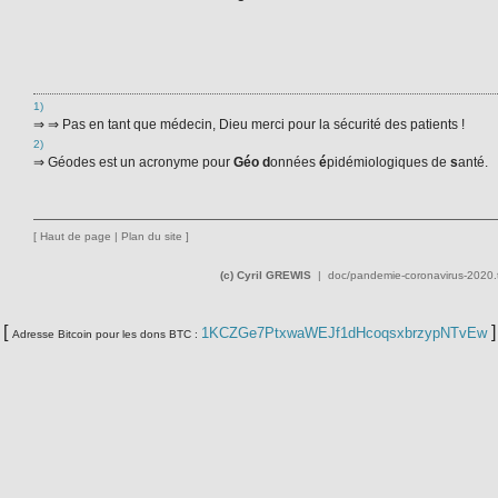
1)
⇒ ⇒ Pas en tant que médecin, Dieu merci pour la sécurité des patients !
2)
⇒ Géodes est un acronyme pour
Géo
d
onnées
é
pidémiologiques de
s
anté.
[
Haut de page
|
Plan du site
]
(c) Cyril GREWIS
|
doc/pandemie-coronavirus-2020.t
[
]
1KCZGe7PtxwaWEJf1dHcoqsxbrzypNTvEw
Adresse Bitcoin pour les dons BTC :