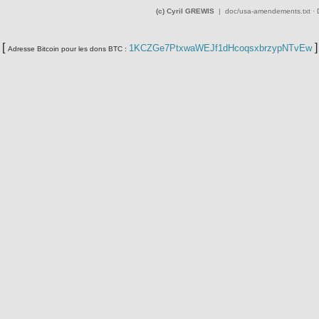
(c) Cyril GREWIS
|
doc/usa-amendements.txt
· 
[
]
1KCZGe7PtxwaWEJf1dHcoqsxbrzypNTvEw
Adresse Bitcoin pour les dons BTC :