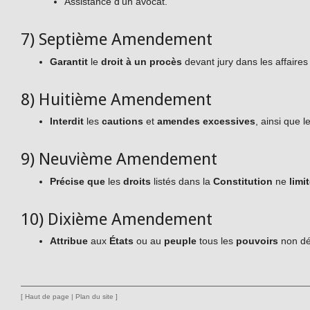
Assistance d’un avocat.
7) Septième Amendement
Garantit
le
droit à un procès
devant jury dans les affaires
8) Huitième Amendement
Interdit
les
cautions
et
amendes excessives
, ainsi que l
9) Neuvième Amendement
Précise que
les
droits
listés dans la
Constitution
ne
limi
10) Dixième Amendement
Attribue
aux
États
ou au
peuple
tous les
pouvoirs
non dé
[
Haut de page
|
Plan du site
]